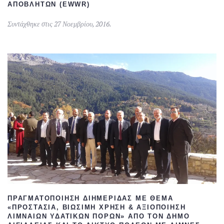
ΑΠΟΒΛΉΤΩΝ (EWWR)
Συντάχθηκε στις
27 Νοεμβρίου, 2016
.
ΠΡΑΓΜΑΤΟΠΟΊΗΣΗ ΔΙΗΜΕΡΊΔΑΣ ΜΕ ΘΈΜΑ
«ΠΡΟΣΤΑΣΊΑ, ΒΙΏΣΙΜΗ ΧΡΉΣΗ & ΑΞΙΟΠΟΊΗΣΗ
ΛΙΜΝΑΊΩΝ ΥΔΑΤΙΚΏΝ ΠΌΡΩΝ» ΑΠΌ ΤΟΝ ΔΉΜΟ