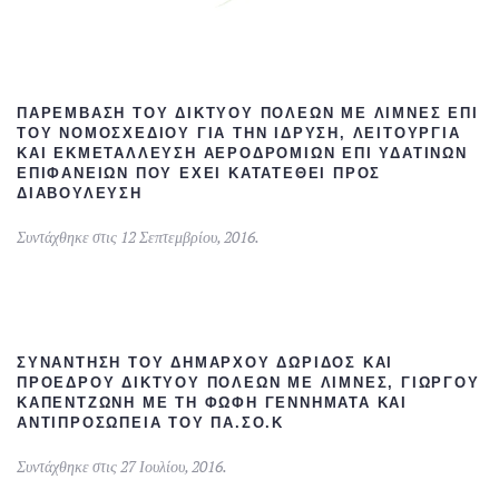
ΠΑΡΈΜΒΑΣΗ ΤΟΥ ΔΙΚΤΎΟΥ ΠΌΛΕΩΝ ΜΕ ΛΊΜΝΕΣ ΕΠΊ
ΤΟΥ ΝΟΜΟΣΧΕΔΊΟΥ ΓΙΑ ΤΗΝ ΊΔΡΥΣΗ, ΛΕΙΤΟΥΡΓΊΑ
ΚΑΙ ΕΚΜΕΤΆΛΛΕΥΣΗ ΑΕΡΟΔΡΟΜΊΩΝ ΕΠΊ ΥΔΆΤΙΝΩΝ
ΕΠΙΦΑΝΕΙΏΝ ΠΟΥ ΈΧΕΙ ΚΑΤΑΤΕΘΕΊ ΠΡΟΣ
ΔΙΑΒΟΎΛΕΥΣΗ
Συντάχθηκε στις
12 Σεπτεμβρίου, 2016
.
ΣΥΝΆΝΤΗΣΗ ΤΟΥ ΔΗΜΆΡΧΟΥ ΔΩΡΊΔΟΣ ΚΑΙ
ΠΡΟΈΔΡΟΥ ΔΙΚΤΎΟΥ ΠΌΛΕΩΝ ΜΕ ΛΊΜΝΕΣ, ΓΙΏΡΓΟΥ
ΚΑΠΕΝΤΖΏΝΗ ΜΕ ΤΗ ΦΏΦΗ ΓΕΝΝΗΜΑΤΆ ΚΑΙ
ΑΝΤΙΠΡΟΣΩΠΕΊΑ ΤΟΥ ΠΑ.ΣΟ.Κ
Συντάχθηκε στις
27 Ιουλίου, 2016
.