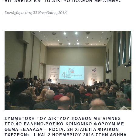
ΑΙΓΙΑΛΕΊΑΣ ΚΑΙ ΤΟ ΔΊΚΤΥΟ ΠΌΛΕΩΝ ΜΕ ΛΊΜΝΕΣ
Συντάχθηκε στις
22 Νοεμβρίου, 2016
.
ΣΥΜΜΕΤΟΧΉ ΤΟΥ ΔΙΚΤΎΟΥ ΠΌΛΕΩΝ ΜΕ ΛΊΜΝΕΣ
ΣΤΟ 4Ο ΕΛΛΗΝΟ-ΡΩΣΙΚΌ ΚΟΙΝΩΝΙΚΌ ΦΌΡΟΥΜ ΜΕ
ΘΈΜΑ «ΕΛΛΆΔΑ – ΡΩΣΊΑ: 2Η ΧΙΛΙΕΤΊΑ ΦΙΛΙΚΏΝ
ΣΧΈΣΕΩΝ», 1 ΚΑΙ 2 ΝΟΕΜΒΡΊΟΥ 2016 ΣΤΗΝ ΑΘΉΝΑ