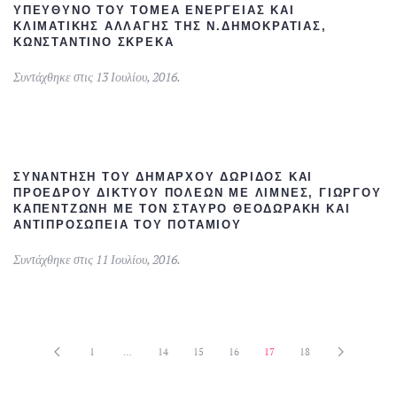
ΥΠΕΎΘΥΝΟ ΤΟΥ ΤΟΜΈΑ ΕΝΈΡΓΕΙΑΣ ΚΑΙ
ΚΛΙΜΑΤΙΚΉΣ ΑΛΛΑΓΉΣ ΤΗΣ Ν.ΔΗΜΟΚΡΑΤΊΑΣ,
ΚΩΝΣΤΑΝΤΊΝΟ ΣΚΡΈΚΑ
Συντάχθηκε στις
13 Ιουλίου, 2016
.
ΣΥΝΆΝΤΗΣΗ ΤΟΥ ΔΗΜΆΡΧΟΥ ΔΩΡΊΔΟΣ ΚΑΙ
ΠΡΟΈΔΡΟΥ ΔΙΚΤΎΟΥ ΠΌΛΕΩΝ ΜΕ ΛΊΜΝΕΣ, ΓΙΏΡΓΟΥ
ΚΑΠΕΝΤΖΏΝΗ ΜΕ ΤΟΝ ΣΤΑΎΡΟ ΘΕΟΔΩΡΆΚΗ ΚΑΙ
ΑΝΤΙΠΡΟΣΩΠΕΊΑ ΤΟΥ ΠΟΤΑΜΙΟΎ
Συντάχθηκε στις
11 Ιουλίου, 2016
.
1
…
14
15
16
17
18