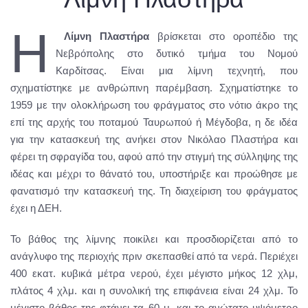
Η
Λίμνη Πλαστήρα
βρίσκεται στο οροπέδιο της
Νεβρόπολης στο δυτικό τμήμα του Νομού
Καρδίτσας. Είναι μια λίμνη τεχνητή, που
σχηματίστηκε με ανθρώπινη παρέμβαση. Σχηματίστηκε το
1959 με την ολοκλήρωση του φράγματος στο νότιο άκρο της
επί της αρχής του ποταμού Ταυρωπού ή Μέγδοβα, η δε ιδέα
για την κατασκευή της ανήκει στον Νικόλαο Πλαστήρα και
φέρει τη σφραγίδα του, αφού από την στιγμή της σύλληψης της
ιδέας και μέχρι το θάνατό του, υποστήριξε και προώθησε με
φανατισμό την κατασκευή της. Τη διαχείριση του φράγματος
έχει η ΔΕΗ.
Το βάθος της λίμνης ποικίλει και προσδιορίζεται από το
ανάγλυφο της περιοχής πριν σκεπασθεί από τα νερά. Περιέχει
400 εκατ. κυβικά μέτρα νερού, έχει μέγιστο μήκος 12 χλμ,
πλάτος 4 χλμ. και η συνολική της επιφάνεια είναι 24 χλμ. Το
μέγιστο βάθος της φτάνει τα 60 μ. και το ανώτατο υψόμετρο