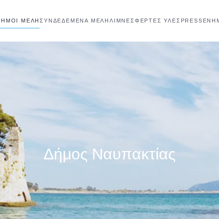
ΔΉΜΟΙ ΜΈΛΗ
ΣΥΝΔΕΔΕΜΈΝΑ ΜΈΛΗ
ΛΊΜΝΕΣ
ΦΕΡΤΕΣ ΥΛΕΣ
PRESS
ΕΝΗ
Δήμος Ναυπακτίας