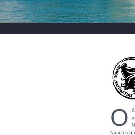
Ο
Δ
μ
Ν
Ναυπακτία 