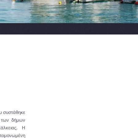
ου συστάθηκε
 των δήμων
Χάλκειας. Η
απομονωμένη