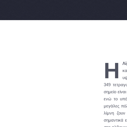
Η
Λ
κα
υψ
349 τετραγ
σημείο είνα
ενώ το υπό
μεγάλες πό
λίμνη ζουν
σημαντικά ε