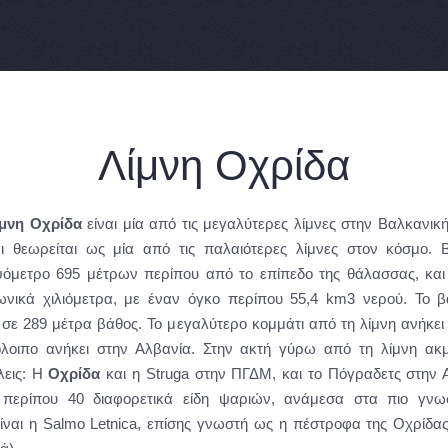
Λίμνη Οχρίδα
ίμνη Οχρίδα
είναι μία από τις μεγαλύτερες λίμνες στην Βαλκανι
ι θεωρείται ως μία από τις παλαιότερες λίμνες στον κόσμο. Β
όμετρο 695 μέτρων περίπου από το επίπεδο της θάλασσας, και 
ωνικά χιλιόμετρα, με έναν όγκο περίπου 55,4 km3 νερού. Το β
ι σε 289 μέτρα βάθος. Το μεγαλύτερο κομμάτι από τη λίμνη ανήκε
λοιπο ανήκει στην Αλβανία. Στην ακτή γύρω από τη λίμνη ακμ
λεις: Η
Οχρίδα
και η Struga στην ΠΓΔΜ, και το Πόγραδετς στην 
 περίπου 40 διαφορετικά είδη ψαριών, ανάμεσα στα πιο γνω
ίναι η Salmo Letnica, επίσης γνωστή ως η πέστροφα της Οχρίδας