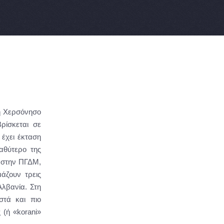
κή Χερσόνησο
ρίσκεται σε
έχει έκταση
αθύτερο της
ι στην ΠΓΔΜ,
άζουν τρεις
Αλβανία. Στη
στά και πιο
 (ή «korani»