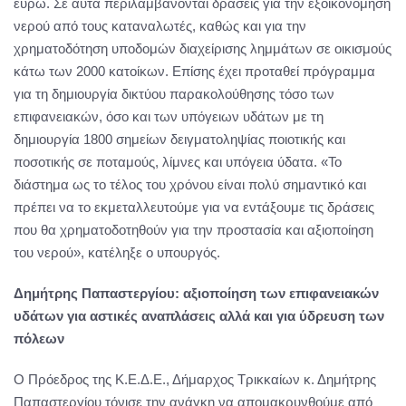
ευρώ. Σε αυτά περιλαμβάνονται δράσεις για την εξοικονόμηση
νερού από τους καταναλωτές, καθώς και για την
χρηματοδότηση υποδομών διαχείρισης λημμάτων σε οικισμούς
κάτω των 2000 κατοίκων. Επίσης έχει προταθεί πρόγραμμα
για τη δημιουργία δικτύου παρακολούθησης τόσο των
επιφανειακών, όσο και των υπόγειων υδάτων με τη
δημιουργία 1800 σημείων δειγματοληψίας ποιοτικής και
ποσοτικής σε ποταμούς, λίμνες και υπόγεια ύδατα. «Το
διάστημα ως το τέλος του χρόνου είναι πολύ σημαντικό και
πρέπει να το εκμεταλλευτούμε για να εντάξουμε τις δράσεις
που θα χρηματοδοτηθούν για την προστασία και αξιοποίηση
του νερού», κατέληξε ο υπουργός.
Δημήτρης Παπαστεργίου: αξιοποίηση των επιφανειακών
υδάτων για αστικές αναπλάσεις αλλά και για ύδρευση των
πόλεων
Ο Πρόεδρος της Κ.Ε.Δ.Ε., Δήμαρχος Τρικκαίων κ. Δημήτρης
Παπαστεργίου τόνισε την ανάγκη να απομακρυνθούμε από