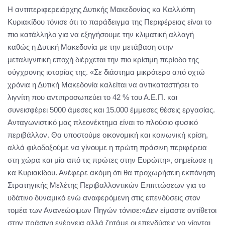
Η αντιπεριφερειάρχης Δυτικής Μακεδονίας κα Καλλιόπη
Κυριακίδου τόνισε ότι το παράδειγμα της Περιφέρειας είναι το
πιο κατάλληλο για να εξηγήσουμε την κλιματική αλλαγή
καθώς η Δυτική Μακεδονία με την μετάβαση στην
μεταλιγνιτική εποχή διέρχεται την πιο κρίσιμη περίοδο της
σύγχρονης ιστορίας της. «Σε διάστημα μικρότερο από οχτώ
χρόνια η Δυτική Μακεδονία καλείται να αντικαταστήσει το
λιγνίτη που αντιπροσωπεύει το 42 % του Α.Ε.Π. και
συνεισφέρει 5000 άμεσες και 15.000 έμμεσες θέσεις εργασίας.
Ανταγωνιστικό μας πλεονέκτημα είναι το πλούσιο φυσικό
περιβάλλον. Θα υποστούμε οικονομική και κοινωνική κρίση,
αλλά φιλοδοξούμε να γίνουμε η πρώτη πράσινη περιφέρεια
στη χώρα και μία από τις πρώτες στην Ευρώπη», σημείωσε η
κα Κυριακίδου. Ανέφερε ακόμη ότι θα προχωρήσειη εκπόνηση
Στρατηγικής Μελέτης Περιβαλλοντικών Επιπτώσεων για το
υδάτινο δυναμικό ενώ αναφερόμενη στις επενδύσεις στον
τομέα των Ανανεώσιμων Πηγών τόνισε:«Δεν είμαστε αντίθετοι
στην πράσινη ενέργεια αλλά ζητάμε οι επενδύσεις να γίονται