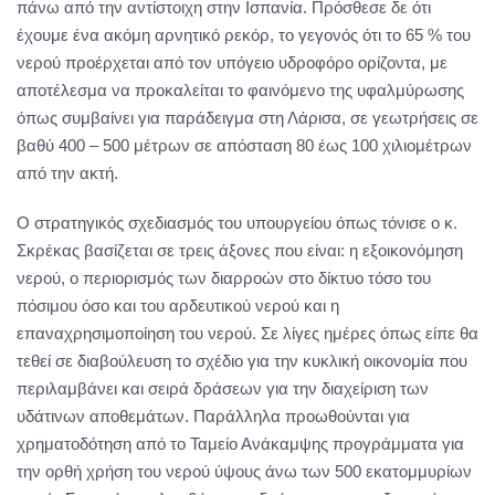
πάνω από την αντίστοιχη στην Ισπανία. Πρόσθεσε δε ότι
έχουμε ένα ακόμη αρνητικό ρεκόρ, το γεγονός ότι το 65 % του
νερού προέρχεται από τον υπόγειο υδροφόρο ορίζοντα, με
αποτέλεσμα να προκαλείται το φαινόμενο της υφαλμύρωσης
όπως συμβαίνει για παράδειγμα στη Λάρισα, σε γεωτρήσεις σε
βαθύ 400 – 500 μέτρων σε απόσταση 80 έως 100 χιλιομέτρων
από την ακτή.
Ο στρατηγικός σχεδιασμός του υπουργείου όπως τόνισε ο κ.
Σκρέκας βασίζεται σε τρεις άξονες που είναι: η εξοικονόμηση
νερού, ο περιορισμός των διαρροών στο δίκτυο τόσο του
πόσιμου όσο και του αρδευτικού νερού και η
επαναχρησιμοποίηση του νερού. Σε λίγες ημέρες όπως είπε θα
τεθεί σε διαβούλευση το σχέδιο για την κυκλική οικονομία που
περιλαμβάνει και σειρά δράσεων για την διαχείριση των
υδάτινων αποθεμάτων. Παράλληλα προωθούνται για
χρηματοδότηση από το Ταμείο Ανάκαμψης προγράμματα για
την ορθή χρήση του νερού ύψους άνω των 500 εκατομμυρίων