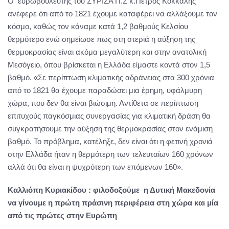
Ο ευρωβουλευτής του ΣΥΡΙΖΑ Π.Σ κ.Πέτρος Κόκκαλης
ανέφερε ότι από το 1821 έχουμε καταφέρει να αλλάξουμε τον
κόσμο, καθώς τον κάναμε κατά 1,2 βαθμούς Κελσίου
θερμότερο ενώ σημείωσε πως στη στεριά η αύξηση της
θερμοκρασίας είναι ακόμα μεγαλύτερη και στην ανατολική
Μεσόγειο, όπου βρίσκεται η Ελλάδα είμαστε κοντά στον 1,5
βαθμό. «Σε περίπτωση κλιματικής αδράνειας στα 300 χρόνια
από το 1821 θα έχουμε παραδώσει μια έρημη, υφάλμυρη
χώρα, που δεν θα είναι βιώσιμη. Αντίθετα σε περίπτωση
επιτυχούς παγκόσμιας συνεργασίας για κλιματική δράση θα
συγκρατήσουμε την αύξηση της θερμοκρασίας στον ενάμιση
βαθμό. Το πρόβλημα, κατέληξε, δεν είναι ότι η φετινή χρονιά
στην Ελλάδα ήταν η θερμότερη των τελευταίων 160 χρόνων
αλλά ότι θα είναι η ψυχρότερη των επόμενων 160».
Καλλιόπη Κυριακίδου : φιλοδοξούμε η Δυτική Μακεδονία
να γίνουμε η πρώτη πράσινη περιφέρεια στη χώρα και μία
από τις πρώτες στην Ευρώπη