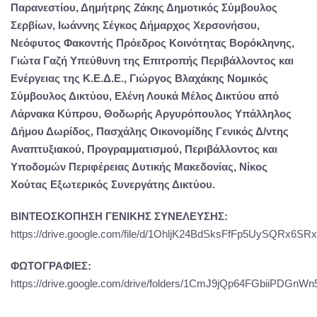
Παρανεστίου, Δημήτρης Ζάκης Δημοτικός Σύμβουλος
Σερβίων, Ιωάννης Σέγκος Δήμαρχος Χερσονήσου,
Νεόφυτος Φακοντής Πρόεδρος Κοινότητας Βορόκληνης,
Γιώτα Γαζή Υπεύθυνη της Επιτροπής Περιβάλλοντος και
Ενέργειας της Κ.Ε.Δ.Ε., Γιώργος Βλαχάκης Νομικός
Σύμβουλος Δικτύου, Ελένη Λουκά Μέλος Δικτύου από
Λάρνακα Κύπρου, Θοδωρής Αργυρόπουλος Υπάλληλος
Δήμου Δωρίδος, Πασχάλης Οικονομίδης Γενικός Δ/ντης
Αναπτυξιακού, Προγραμματισμού, Περιβάλλοντος και
Υποδομών Περιφέρειας Δυτικής Μακεδονίας, Νίκος
Χούτας Εξωτερικός Συνεργάτης Δικτύου.
ΒΙΝΤΕΟΣΚΟΠΗΣΗ ΓΕΝΙΚΗΣ ΣΥΝΕΛΕΥΣΗΣ:
https://drive.google.com/file/d/1OhljK24BdSksFfFp5UySQRx6SR
ΦΩΤΟΓΡΑΦΙΕΣ:
https://drive.google.com/drive/folders/1CmJ9jQp64FGbiiPDGn