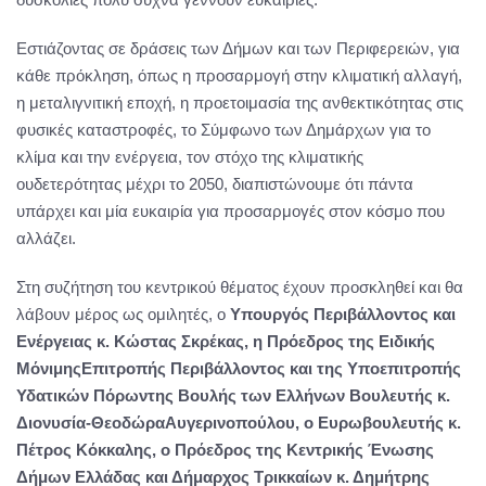
Εστιάζοντας σε δράσεις των Δήμων και των Περιφερειών, για
κάθε πρόκληση, όπως η προσαρμογή στην κλιματική αλλαγή,
η μεταλιγνιτική εποχή, η προετοιμασία της ανθεκτικότητας στις
φυσικές καταστροφές, το Σύμφωνο των Δημάρχων για το
κλίμα και την ενέργεια, τον στόχο της κλιματικής
ουδετερότητας μέχρι το 2050, διαπιστώνουμε ότι πάντα
υπάρχει και μία ευκαιρία για προσαρμογές στον κόσμο που
αλλάζει.
Στη συζήτηση του κεντρικού θέματος έχουν προσκληθεί και θα
λάβουν μέρος ως ομιλητές, ο
Υπουργός Περιβάλλοντος και
Ενέργειας κ. Κώστας Σκρέκας, η Πρόεδρος της Ειδικής
ΜόνιμηςΕπιτροπής Περιβάλλοντος και της Υποεπιτροπής
Υδατικών Πόρωντης Βουλής των Ελλήνων Βουλευτής κ.
Διονυσία-ΘεοδώραΑυγερινοπούλου, ο Ευρωβουλευτής κ.
Πέτρος Κόκκαλης, ο Πρόεδρος της Κεντρικής Ένωσης
Δήμων Ελλάδας και Δήμαρχος Τρικκαίων κ. Δημήτρης