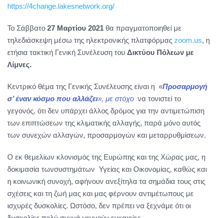
https://4change.lakesnetwork.org/
Το Σάββατο
27 Μαρτίου 2021
θα πραγματοποιηθεί με
τηλεδιάσκεψη μέσω της ηλεκτρονικής πλατφόρμας
zoom.us
, η
ετήσια τακτική Γενική Συνέλευση του
Δικτύου Πόλεων με
Λίμνες.
Κεντρικό θέμα της Γενικής Συνέλευσης είναι η «
Προσαρμογή
σ’ έναν κόσμο που αλλάζει
»
, με στόχο
να τονιστεί το
γεγονός, ότι δεν υπάρχει άλλος δρόμος για την αντιμετώπιση
των επιπτώσεων της κλιματικής αλλαγής, παρά μόνο αυτός
των συνεχών αλλαγών, προσαρμογών και μεταρρυθμίσεων.
Ο εκ θεμελίων κλονισμός της Ευρώπης και της Χώρας μας, η
δοκιμασία τωνσυστημάτων Υγείας και Οικονομίας, καθώς και
η κοινωνική συνοχή, αφήνουν ανεξίτηλα τα σημάδια τους στις
σχέσεις και τη ζωή μας και μας φέρνουν αντιμέτωπους με
ισχυρές δυσκολίες. Ωστόσο, δεν πρέπει να ξεχνάμε ότι οι
δυσκολίες πολύ συχνά γεννούν ευκαιρίες.