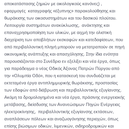
αποκατάστασης ζημιών με οικολογικούς κανόνες) ,
εφαρμογές καταγραφής «έξυπνης» παρακολούθησης και
θωράκισης των οικοσυστημάτων και του δασικού πλούτου.
Λειτουργία συστημάτων ανακύκλωσης, ανάκτησης και
επαναχρησιμοποίηση των υλικών, με αιχμή την ολιστική
διαχείριση των αποβλήτων εκσκαφών και κατεδαφίσεων, που
από περιβαλλοντική πληγή μπορούν να μετατραπούν σε πηγή
οικονομικής ανάπτυξης και απασχόλησης. Στην ίδια ενότητα
παρουσιάζονται στο Συνέδριο εν εξελίξει και νέα έργα, όπως
για παράδειγμα ο νέος Οδικός Άξονας Πατρών Πύργου από
την «Ολυμπία Οδό», που η κατασκευή του συνδυάζεται με
εκτεταμένα έργα αντιπλημμυρικής θωράκισης, προστασίας
των εδαφών από διάβρωση και περιβαλλοντικής εξυγίανσης.
Ακόμη τα δρομολογημένα και νέα έργα, πράσινης ενεργειακής
μετάβασης, διείσδυσης των Ανανεώσιμων Πηγών Ενέργειας
ηλεκτροκίνησης, περιβαλλοντικής εξυγίανσης εκτάσεων,
αναπλάσεων πόλεων και αναζωογόνησης περιοχών, όπως
επίσης βιώσιμων οδικών, λιμενικών, σιδηροδρομικών και