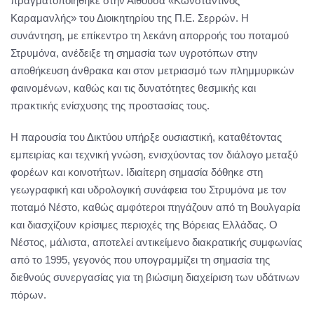
πραγματοποιήθηκε στην Αίθουσα «Κωνσταντίνος
Καραμανλής» του Διοικητηρίου της Π.Ε. Σερρών. Η
συνάντηση, με επίκεντρο τη λεκάνη απορροής του ποταμού
Στρυμόνα, ανέδειξε τη σημασία των υγροτόπων στην
αποθήκευση άνθρακα και στον μετριασμό των πλημμυρικών
φαινομένων, καθώς και τις δυνατότητες θεσμικής και
πρακτικής ενίσχυσης της προστασίας τους.
Η παρουσία του Δικτύου υπήρξε ουσιαστική, καταθέτοντας
εμπειρίας και τεχνική γνώση, ενισχύοντας τον διάλογο μεταξύ
φορέων και κοινοτήτων. Ιδιαίτερη σημασία δόθηκε στη
γεωγραφική και υδρολογική συνάφεια του Στρυμόνα με τον
ποταμό Νέστο, καθώς αμφότεροι πηγάζουν από τη Βουλγαρία
και διασχίζουν κρίσιμες περιοχές της Βόρειας Ελλάδας. Ο
Νέστος, μάλιστα, αποτελεί αντικείμενο διακρατικής συμφωνίας
από το 1995, γεγονός που υπογραμμίζει τη σημασία της
διεθνούς συνεργασίας για τη βιώσιμη διαχείριση των υδάτινων
πόρων.