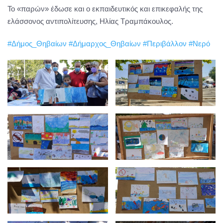
Το «παρών» έδωσε και ο εκπαιδευτικός και επικεφαλής της
ελάσσονος αντιπολίτευσης, Ηλίας Τραμπάκουλος.
#Δήμος_Θηβαίων
#Δήμαρχος_Θηβαίων
#Περιβάλλον
#Νερό