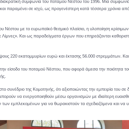
 η διακρατική συµφωνία του ποταµού Νέστου του 1996. Μια συµφωνί
και παραµένει σε ισχύ, ως προγενέστερη κατά τέσσερα χρόνια από
ου Νέστου µε το ευρωπαϊκό θεσµικό πλαίσιο, η υλοποίηση κρίσιµω
 Λίµνες». Και ως παραδείγµατα έργων που επηρεάζονται καθοριστ
ύψους 220 εκατοµµυρίων ευρώ και έκτασης 56.000 στρεµµάτων. Και
ν είσοδο του ποταµού Νέστου, που αφορά άµεσα την ποιότητα του 
ής.
 συνέδριο της Κοµοτηνής, ότι αξιοποιώντας την εµπειρία του σε δι
 µπορούν να ενεργοποιηθούν µέσω οργανισµών µε ιδιαίτερη ευαισθη
ν των εµπλεκοµένων για να θωρακιστούν τα σχεδιαζόµενα και να υ