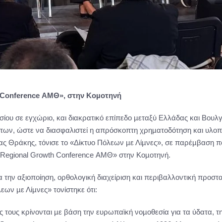
 Conference ΑΜΘ», στην
Κοµοτηνή
ισίου σε εγχώριο, και διακρατικό επίπεδο µεταξύ Ελλάδας και Βου
υδάτων, ώστε να διασφαλιστεί η απρόσκοπτη χρηµατοδότηση και υλ
ας Θράκης, τόνισε το «Δίκτυο Πόλεων µε Λίµνες», σε παρέµβαση
υ Regional Growth Conference ΑΜΘ» στην Κοµοτηνή.
α την αξιοποίηση, ορθολογική διαχείριση και περιβαλλοντική προστ
ων µε Λίµνες» τονίστηκε ότι:
σεις τους κρίνονται µε βάση την ευρωπαϊκή νοµοθεσία για τα ύδατα,