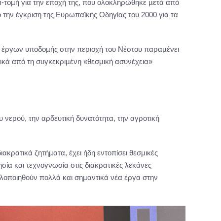
α-τοµή για την εποχή της, που ολοκληρώθηκε µετά από
 την έγκριση της Ευρωπαϊκής Οδηγίας του 2000 για τα
ν έργων υποδοµής στην περιοχή του Νέστου παραµένει
ικά από τη συγκεκριµένη «θεσµική ασυνέχεια»
νερού, την αρδευτική δυνατότητα, την αγροτική
ακρατικά ζητήµατα, έχει ήδη εντοπίσει θεσµικές
σία και τεχνογνωσία στις διακρατικές λεκάνες
λοποιηθούν πολλά και σηµαντικά νέα έργα στην