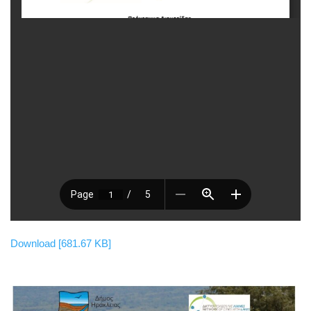
Download [681.67 KB]