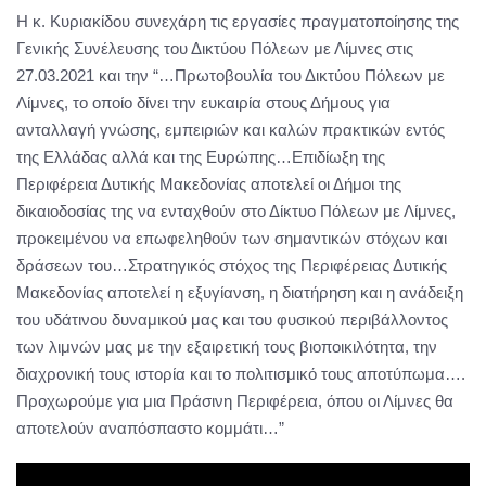
Η κ. Κυριακίδου συνεχάρη τις εργασίες πραγματοποίησης της
Γενικής Συνέλευσης του Δικτύου Πόλεων με Λίμνες στις
27.03.2021 και την “…Πρωτοβουλία του Δικτύου Πόλεων με
Λίμνες, το οποίο δίνει την ευκαιρία στους Δήμους για
ανταλλαγή γνώσης, εμπειριών και καλών πρακτικών εντός
της Ελλάδας αλλά και της Ευρώπης…Επιδίωξη της
Περιφέρεια Δυτικής Μακεδονίας αποτελεί οι Δήμοι της
δικαιοδοσίας της να ενταχθούν στο Δίκτυο Πόλεων με Λίμνες,
προκειμένου να επωφεληθούν των σημαντικών στόχων και
δράσεων του…Στρατηγικός στόχος της Περιφέρειας Δυτικής
Μακεδονίας αποτελεί η εξυγίανση, η διατήρηση και η ανάδειξη
του υδάτινου δυναμικού μας και του φυσικού περιβάλλοντος
των λιμνών μας με την εξαιρετική τους βιοποικιλότητα, την
διαχρονική τους ιστορία και το πολιτισμικό τους αποτύπωμα….
Προχωρούμε για μια Πράσινη Περιφέρεια, όπου οι Λίμνες θα
αποτελούν αναπόσπαστο κομμάτι…”