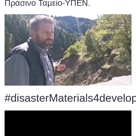
Πράσινο Ταμείο-ΥΠΕΝ.
#disasterMaterials4develo