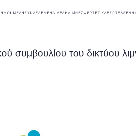
ΔΉΜΟΙ ΜΈΛΗ
ΣΥΝΔΕΔΕΜΈΝΑ ΜΈΛΗ
ΛΊΜΝΕΣ
ΦΕΡΤΕΣ ΥΛΕΣ
PRESS
ΕΝΗ
κού συμβουλίου του δικτύου λι