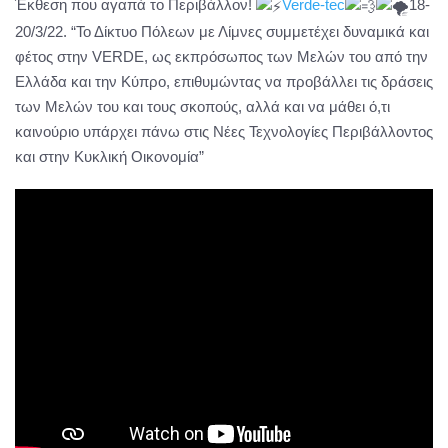
Έκθεση που αγαπά το Περιβάλλον!
Verde-tec
18-
20/3/22. “Το Δίκτυο Πόλεων με Λίμνες συμμετέχει δυναμικά και
φέτος στην VERDE, ως εκπρόσωπος των Μελών του από την
Ελλάδα και την Κύπρο, επιθυμώντας να προβάλλει τις δράσεις
των Μελών του και τους σκοπούς, αλλά και να μάθει ό,τι
καινούριο υπάρχει πάνω στις Νέες Τεχνολογίες Περιβάλλοντος
και στην Κυκλική Οικονομία”